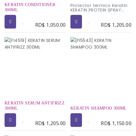
KERATIN CONDITIONER
Protector termico Keratin
KERATIN PROTEIN SPRAY
300ML
300 ml (10.1 Fl. Oz)
• Formulada para agregar
queratina a la hebra
RD$
1,050.00
RD$
1,205.00
mientras la protege del
daño causado por
aparatos térmicos.
• Da suavidad y sedosidad
al cabello.
KERATIN SERUM ANTIFRIZZ
300ML
KERATIN SHAMPOO 300ML
RD$
1,205.00
RD$
1,150.00