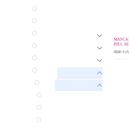
Avlon
BCL SPA
BaByLissPro®
MASCA
PIEL S
Bien Hecho en RD
RD$
1,7
Biolage
ByoTea
Cara
Anti-Age
Especial
Glicolico