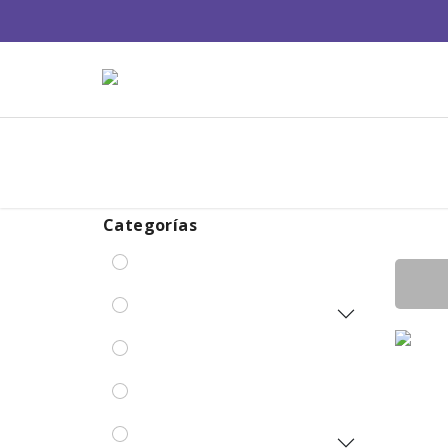
Categorías
Producto
Todos los productos
AlfaParf
Ampollas Capilares
Anti Humededa Shine
Ardell