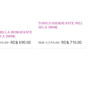
TONICO HIDRATANTE PIEL
SECA 500ML
RILLA HIDRATANTE
BYOTEA TÓNICO
ECA 200ML
HIDRATANTE 200M
RD$
690.00
RD$
710.00
25.00
RD$
1,775.00
Es una loción hidratante,
revitalizante y que suaviza la
piel después de la limpieza.
Alivia profundamente, calma e
hidrata la piel sensible aportando
luminosidad y una sensación de
bienestar. Ideal para un uso
cotidiano.