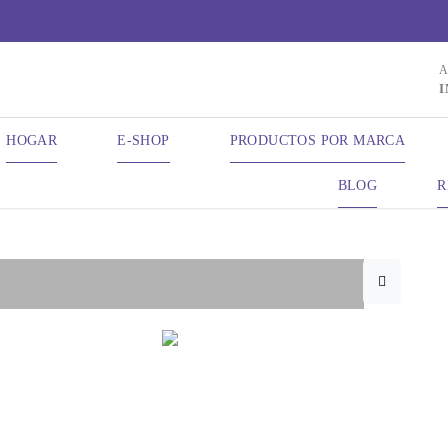
Escuchamos tus necesidades para realzar tu belleza...
A
I
HOGAR
E-SHOP
PRODUCTOS POR MARCA
BLOG
R
s
ByoTea
Cara
Piel Seca
Orde