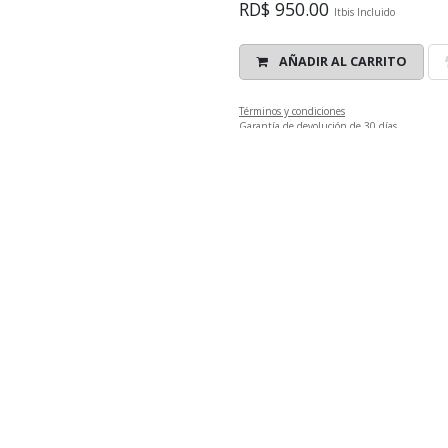
RD$
950.00
Itbis Incluido
AÑADIR AL CARRITO
Términos y condiciones
Garantía de devolución de 30 días
Envío: Entrega inmediata máximo 24 
Código de barras:
075371250774
Ctd por Almacen:
** Plaza Central Nuevo 
Soy Emoción!!