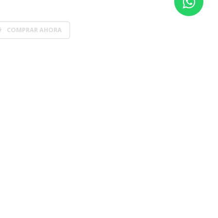
COMPRAR AHORA
horas*
B-117: 1.00 ** San Isidro: 1.00 ** Ágora Santiago: 1.00