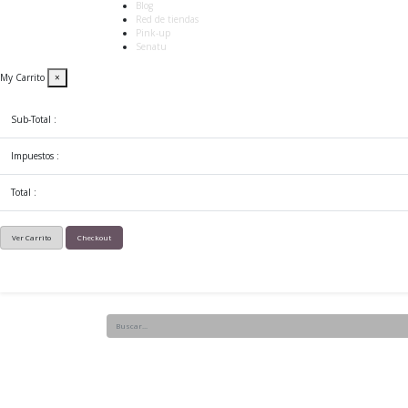
Blog
Red de tiendas
Pink-up
Senatu
My Carrito
×
Sub-Total :
Impuestos :
Total :
Ver Carrito
Checkout
Hogar
E-shop
Productos por marca
Lo 