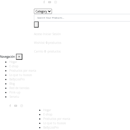
Acceso
Iniciar Sesión
Wishlist
0
-productos
Carrito
0
-productos
Navegación
×
Hogar
E-shop
Productos por marca
Lo que tu buscas
BaByLissPro
Blog
Red de tiendas
Pink-up
Senatu
Hogar
E-shop
Productos por marca
Lo que tu buscas
BaByLissPro