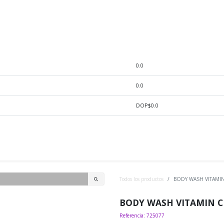
0.0
0.0
DOP$0.0
0
que tu buscas
BaByLissPro
Blog
Pink-up
Senatu
Todos los productos
BODY WASH VITAMI
BODY WASH VITAMIN C
Referencia: 725077