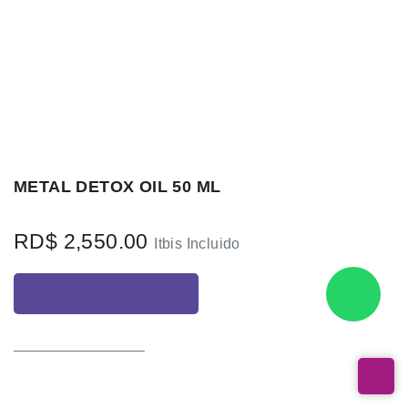
METAL DETOX OIL 50 ML
Referencia: 06-E38491
RD$
2,550.00
Itbis Incluido
AÑADIR AL CARRITO
COMPRAR AHORA
Términos y condiciones
Garantía de devolución de 30 días
Envío: Entrega inmediata máximo 24 horas*