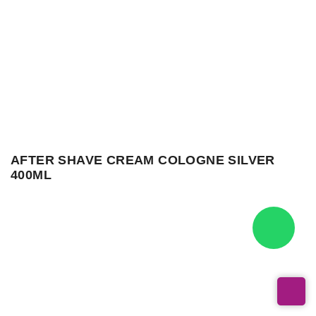
AFTER SHAVE CREAM COLOGNE SILVER 400ML
Referencia: RO6967
Red One Men Silver After Shave Cream Cologne
✨ Crema after shave con fragancia elegante y masculina que calma,
hidrata y refresca la piel después del afeitado.
✅ ¿Para qué sirve?
Calma la piel después del afeitado.
Reduce la sensación de irritación.