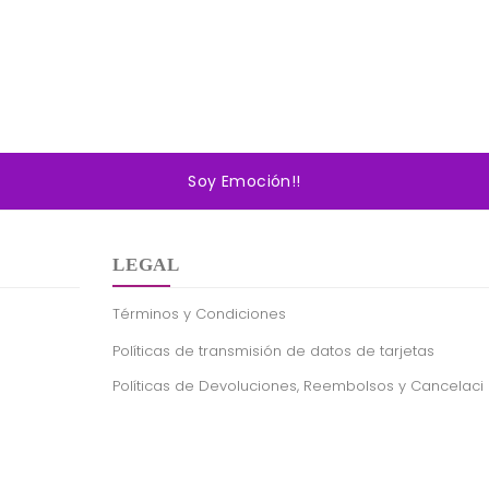
Soy Emoción!!
LEGAL
Términos y Condiciones
Políticas de transmisión de datos de tarjetas
Políticas de Devoluciones, Reembolsos y Cancelaci
ones
Políticas de Envío y/o Entrega
iciones
Política de Privacidad del Sitio Web