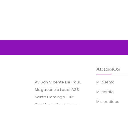
ACCESOS
Av San Vicente De Paul.
Mi cuenta
Megacentro Local A23.
Mi carrito
Santo Domingo 11105
Mis pedidos
República Dominicana
Contacto
Teléfono:
(809) 692-8383
Términos y Cond
Correo:
info@livesiennna.com