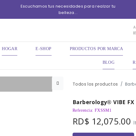
Escuchamos tus necesidades para realzar tu
belleza...
A
I
HOGAR
E-SHOP
PRODUCTOS POR MARCA
BLOG
R
Todos los productos
Barb
Barberology® VIBE F
Referencia: FXSSM1
RD$
12,075.00
I