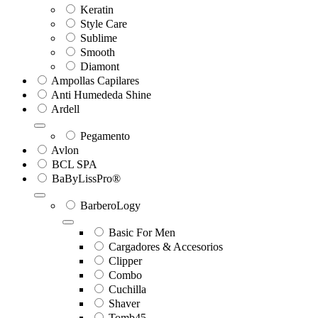
Keratin
Style Care
Sublime
Smooth
Diamont
Ampollas Capilares
Anti Humededa Shine
Ardell
Pegamento
Avlon
BCL SPA
BaByLissPro®
BarberoLogy
Basic For Men
Cargadores & Accesorios
Clipper
Combo
Cuchilla
Shaver
Tomb45