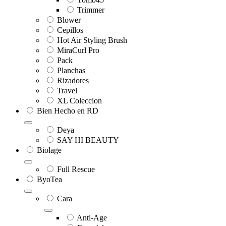
Trimmer
Blower
Cepillos
Hot Air Styling Brush
MiraCurl Pro
Pack
Planchas
Rizadores
Travel
XL Coleccion
Bien Hecho en RD
Deya
SAY HI BEAUTY
Biolage
Full Rescue
ByoTea
Cara
Anti-Age