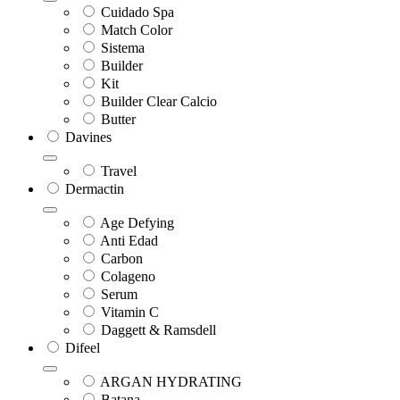
Cuidado Spa
Match Color
Sistema
Builder
Kit
Builder Clear Calcio
Butter
Davines
Travel
Dermactin
Age Defying
Anti Edad
Carbon
Colageno
Serum
Vitamin C
Daggett & Ramsdell
Difeel
ARGAN HYDRATING
Batana