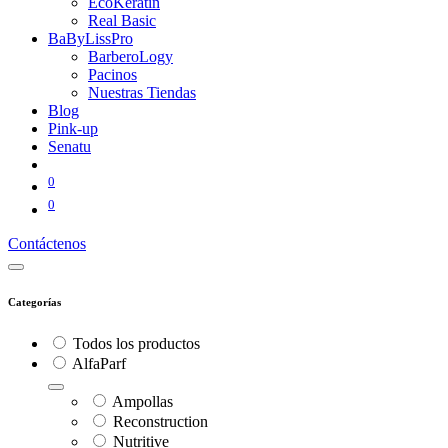
EcoKeratin
Real Basic
BaByLissPro
BarberoLogy
Pacinos
Nuestras Tiendas
Blog
Pink-up
Senatu
0
0
Contáctenos
Categorías
Todos los productos
AlfaParf
Ampollas
Reconstruction
Nutritive