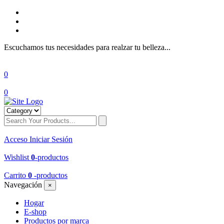
Escuchamos tus necesidades para realzar tu belleza...
0
0
Acceso
Iniciar Sesión
Wishlist
0
-productos
Carrito
0
-productos
Navegación
×
Hogar
E-shop
Productos por marca