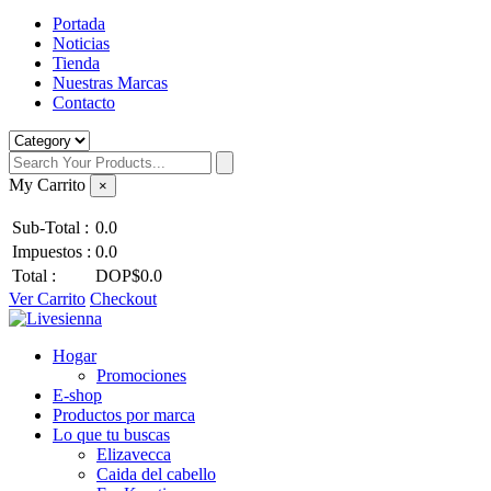
Portada
Noticias
Tienda
Nuestras Marcas
Contacto
My Carrito
×
Sub-Total :
0.0
Impuestos :
0.0
Total :
DOP$0.0
Ver Carrito
Checkout
Hogar
Promociones
E-shop
Productos por marca
Lo que tu buscas
Elizavecca
Caida del cabello